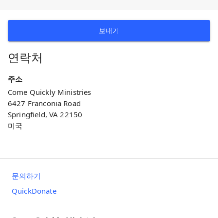
보내기
연락처
주소
Come Quickly Ministries
6427 Franconia Road
Springfield, VA 22150
미국
문의하기
QuickDonate